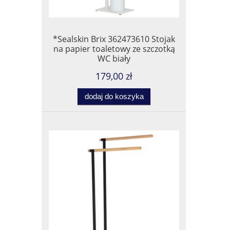
*Sealskin Brix 362473610 Stojak
na papier toaletowy ze szczotką
WC biały
179,00 zł
dodaj do koszyka