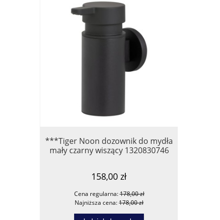
***Tiger Noon dozownik do mydła
*Omnir
mały czarny wiszący 1320830746
PROJEC
158,00 zł
Cena regularna:
178,00 zł
Ce
Najniższa cena:
178,00 zł
Na