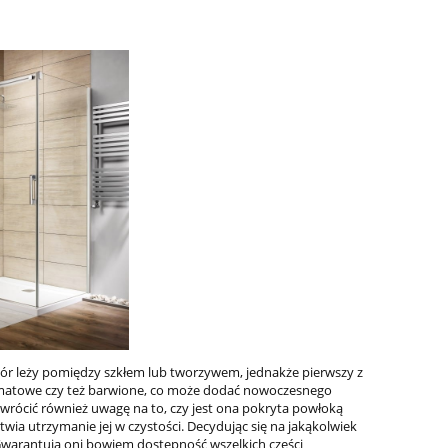
dodaj do koszyka
dodaj do
bór leży pomiędzy szkłem lub tworzywem, jednakże pierwszy z
 matowe czy też barwione, co może dodać nowoczesnego
 zwrócić również uwagę na to, czy jest ona pokryta powłoką
twia utrzymanie jej w czystości. Decydując się na jakąkolwiek
warantują oni bowiem dostępność wszelkich części