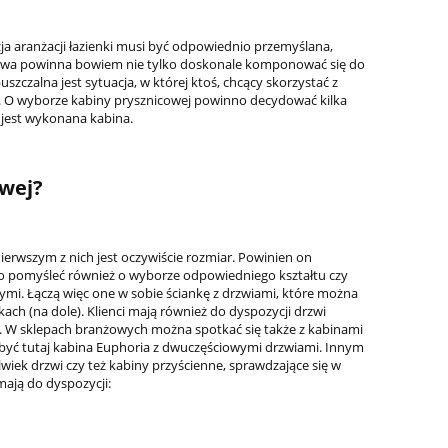
a aranżacji łazienki musi być odpowiednio przemyślana,
nicowa powinna bowiem nie tylko doskonale komponować się do
zczalna jest sytuacja, w której ktoś, chcący skorzystać z
ką. O wyborze kabiny prysznicowej powinno decydować kilka
 jest wykonana kabina.
owej?
ierwszym z nich jest oczywiście rozmiar. Powinien on
to pomyśleć również o wyborze odpowiedniego kształtu czy
ej
*GEESA FRAME COLLECTION Wieszak
***Omnires Y ba
mi. Łączą więc one w sobie ściankę z drzwiami, które można
na papier toaletowy z półką
wysoka Y121
ach (na dole). Klienci mają również do dyspozycji drzwi
Biały/Chrom 918824-02
b. W sklepach branżowych można spotkać się także z kabinami
 być tutaj kabina Euphoria z dwuczęściowymi drzwiami. Innym
319,00 zł
415,
lwiek drzwi czy też kabiny przyścienne, sprawdzające się w
ają do dyspozycji:
Cena regularna:
416,00 zł
Cena regula
Najniższa cena:
416,00 zł
Najniższa ce