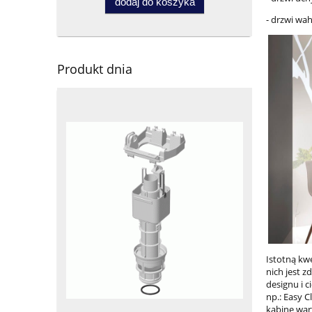
dodaj do koszyka
- drzwi wa
Produkt dnia
Istotną kw
nich jest 
designu i c
np.: Easy C
kabinę war