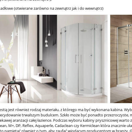
dodaj do koszyka
dodaj do koszyka
hadłowe (otwierane zarówno na zewnątrz jak i do wewnątrz)
estią jest również rodzaj materiału, z którego ma być wykonana kabina. Wy
zdecydowanie trwalszym budulcem. Szkło może być ponadto przezroczyste,
iekawej aranżacji całej łazience. Podczas wyboru kabiny prysznicowej warto
lean, M+, DP, Reflex, Aquaperle, Cadaclean czy Kermiclean która znacznie uła
to pamiętać również o tym, aby zaufać wiodącym producentom w branży. G