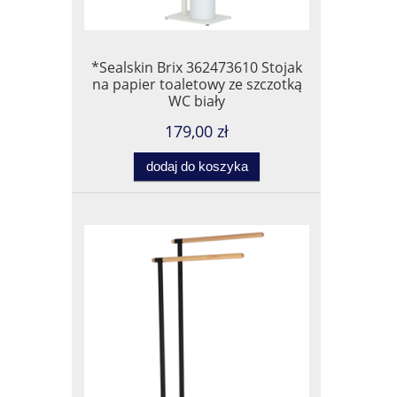
*Sealskin Brix 362473610 Stojak
na papier toaletowy ze szczotką
WC biały
179,00 zł
dodaj do koszyka