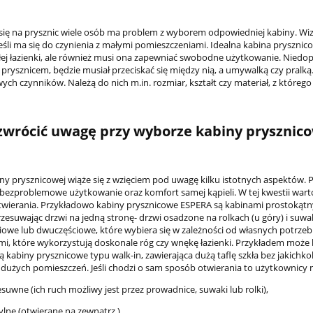
się na prysznic wiele osób ma problem z wyborem odpowiedniej kabiny. Wizj
jeśli ma się do czynienia z małymi pomieszczeniami. Idealna kabina prysz
ej łazienki, ale również musi ona zapewniać swobodne użytkowanie. Niedopus
d prysznicem, będzie musiał przeciskać się między nią, a umywalką czy pral
ch czynników. Należą do nich m.in. rozmiar, kształt czy materiał, z którego
zwrócić uwagę przy wyborze kabiny prysznic
ny prysznicowej wiąże się z wzięciem pod uwagę kilku istotnych aspektów. P
bezproblemowe użytkowanie oraz komfort samej kąpieli. W tej kwestii war
es MP60930GL MODERN
*Wylewka do baterii umywalkow
wierania. Przykładowo kabiny prysznicowe ESPERA są kabinami prostokątny
T półka szklana złoty
lub kuchennej chrom
zesuwając drzwi na jedną stronę- drzwi osadzone na rolkach (u góry) i suwak
iowe lub dwuczęściowe, które wybiera się w zależności od własnych potrze
mi, które wykorzystują doskonale róg czy wnękę łazienki. Przykładem może
287,00 zł
49,00 zł
 kabiny prysznicowe typu walk-in, zawierająca dużą taflę szkła bez jakichko
dużych pomieszczeń. Jeśli chodzi o sam sposób otwierania to użytkownicy m
na regularna:
365,00 zł
Cena regularna:
75,00 zł
jniższa cena:
78,00 zł
Najniższa cena:
75,00 zł
esuwne (ich ruch możliwy jest przez prowadnice, suwaki lub rolki),
ylne (otwierane na zewnątrz ),