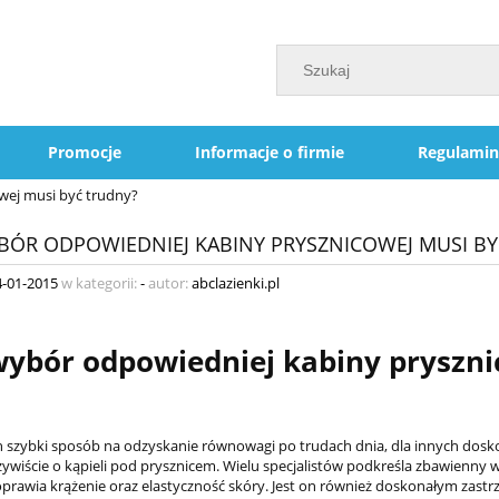
Promocje
Informacje o firmie
Regulamin
wej musi być trudny?
BÓR ODPOWIEDNIEJ KABINY PRYSZNICOWEJ MUSI B
4-01-2015
w kategorii:
-
autor:
abclazienki.pl
wybór odpowiedniej kabiny pryszni
h szybki sposób na odzyskanie równowagi po trudach dnia, dla innych dosko
wiście o kąpieli pod prysznicem. Wielu specjalistów podkreśla zbawienny w
prawia krążenie oraz elastyczność skóry. Jest on również doskonałym zastrz