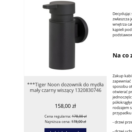
Decydując 
zwłaszcza 
wnętrza cał
kąpieli po
podstawowy
Na co 
Zakup kabi
zapewniać 
***Tiger Noon dozownik do mydła
*Omnir
sposobu ot
mały czarny wiszący 1320830746
PROJEC
otwierać pr
jednoczęśc
półokrągły
158,00 zł
rodzajem są
przypadku 
Cena regularna:
178,00 zł
Ce
Najniższa cena:
178,00 zł
Na
- drzwi prz
- drzwi uch