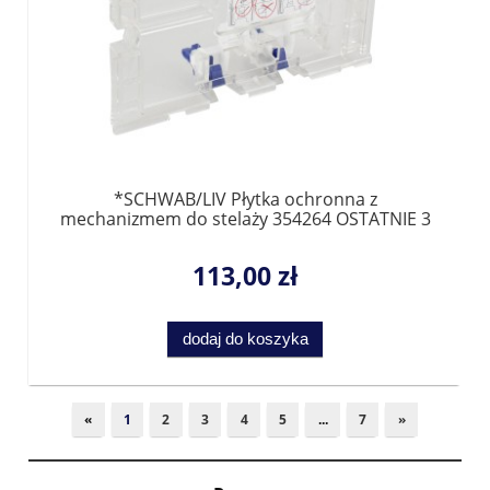
*SCHWAB/LIV Płytka ochronna z
mechanizmem do stelaży 354264 OSTATNIE 3
SZTUKI
113,00 zł
dodaj do koszyka
«
1
2
3
4
5
...
7
»