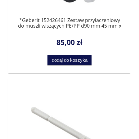
*Geberit 152426461 Zestaw przyłączeniowy
do muszli wiszących PE/PP d90 mm 45 mm x
185 mm chrom matowy
85,00 zł
dodaj do koszyka