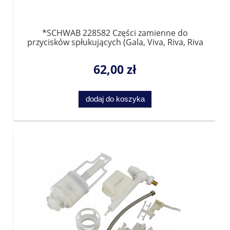
*SCHWAB 228582 Części zamienne do
przycisków spłukujących (Gala, Viva, Riva, Riva
Duo, Targa, Onda, Line, Riva Mini, Riva Duo
Mini, Point, Point Duo) OSTATNIE 2 SZTUKI
62,00 zł
dodaj do koszyka