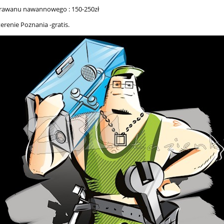
rawanu nawannowego : 150-250zł
erenie Poznania -gratis.