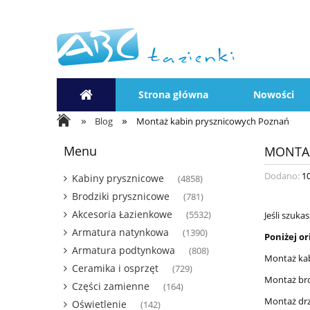
Strona główna
Nowości
»
»
Blog
Montaż kabin prysznicowych Poznań
Menu
MONTA
Dodano:
1
Kabiny prysznicowe
(4858)
Brodziki prysznicowe
(781)
Akcesoria Łazienkowe
Jeśli szuka
(5532)
Armatura natynkowa
(1390)
Poniżej or
Armatura podtynkowa
(808)
Montaż kab
Ceramika i osprzęt
(729)
Montaż bro
Części zamienne
(164)
Montaż drz
Oświetlenie
(142)