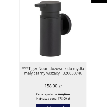
***Tiger Noon dozownik do mydła
*Omnir
mały czarny wiszący 1320830746
PROJEC
158,00 zł
Cena regularna:
178,00 zł
Ce
Najniższa cena:
178,00 zł
Na