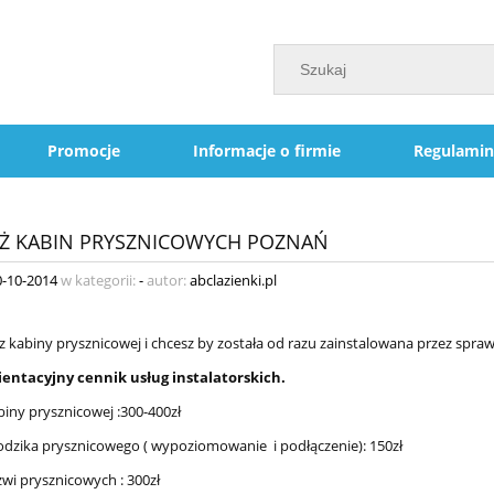
Promocje
Informacje o firmie
Regulamin
Ż KABIN PRYSZNICOWYCH POZNAŃ
0-10-2014
w kategorii:
-
autor:
abclazienki.pl
sz kabiny prysznicowej i chcesz by została od razu zainstalowana przez spra
ientacyjny cennik usług instalatorskich.
iny prysznicowej :300-400zł
dzika prysznicowego ( wypoziomowanie i podłączenie): 150zł
wi prysznicowych : 300zł