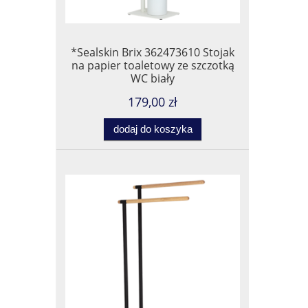
*Sealskin Brix 362473610 Stojak
na papier toaletowy ze szczotką
WC biały
179,00 zł
dodaj do koszyka