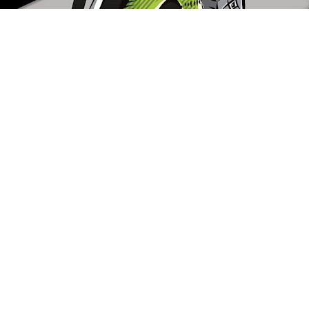
es MP60930GL MODERN
*Wylewka do baterii umywalkow
T półka szklana złoty
lub kuchennej chrom
287,00 zł
49,00 zł
na regularna:
365,00 zł
Cena regularna:
75,00 zł
jniższa cena:
78,00 zł
Najniższa cena:
75,00 zł