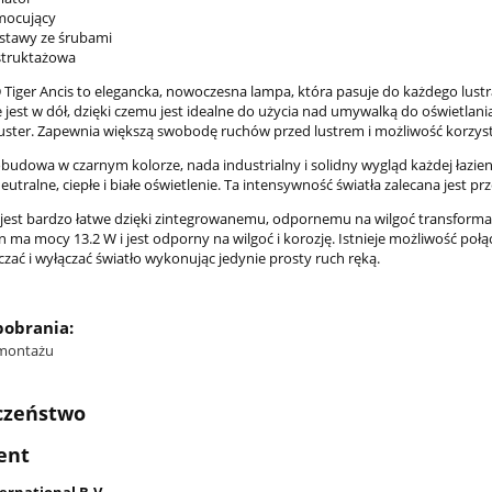
 mocujący
dstawy ze śrubami
287,00 zł
49,00 zł
nstruktażowa
na regularna:
365,00 zł
Cena regularna:
75,00 zł
Tiger Ancis to elegancka, nowoczesna lampa, która pasuje do każdego lustra 
jniższa cena:
78,00 zł
Najniższa cena:
75,00 zł
 jest w dół, dzięki czemu jest idealne do użycia nad umywalką do oświetlani
luster. Zapewnia większą swobodę ruchów przed lustrem i możliwość korzy
dodaj do koszyka
dodaj do koszyka
budowa w czarnym kolorze, nada industrialny i solidny wygląd każdej łazie
utralne, ciepłe i białe oświetlenie. Ta intensywność światła zalecana jest 
 jest bardzo łatwe dzięki zintegrowanemu, odpornemu na wilgoć transformat
n ma mocy 13.2 W i jest odporny na wilgoć i korozję. Istnieje możliwość po
zać i wyłączać światło wykonując jedynie prosty ruch ręką.
 pobrania:
 montażu
czeństwo
ent