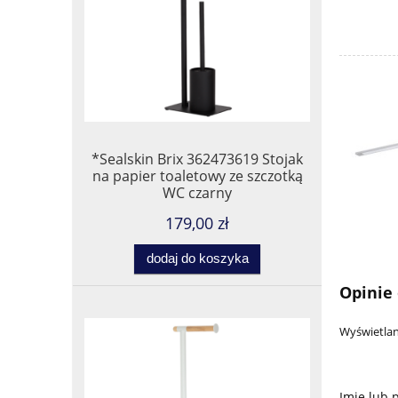
*Sealskin Brix 362473619 Stojak
na papier toaletowy ze szczotką
WC czarny
179,00 zł
dodaj do koszyka
Opinie 
Wyświetlan
Imię lub 