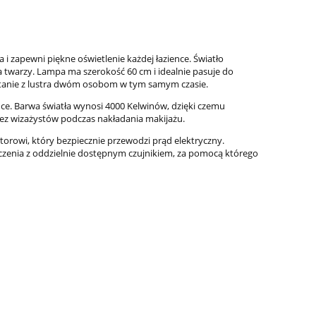
Biały/Chrom 918824-02
319,00 zł
415,
Cena regularna:
416,00 zł
Cena regula
i zapewni piękne oświetlenie każdej łazience. Światło
Najniższa cena:
416,00 zł
Najniższa ce
a twarzy. Lampa ma szerokość 60 cm i idealnie pasuje do
stanie z lustra dwóm osobom w tym samym czasie.
dodaj do koszyka
dodaj do
nce. Barwa światła wynosi 4000 Kelwinów, dzięki czemu
przez wizażystów podczas nakładania makijażu.
orowi, który bezpiecznie przewodzi prąd elektryczny.
łączenia z oddzielnie dostępnym czujnikiem, za pomocą którego