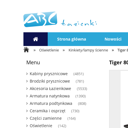
Strona główna
Nowości
»
»
»
Oświetlenie
Kinkiety/lampy ścienne
Tiger 
Menu
Tiger 8
Kabiny prysznicowe
(4851)
Brodziki prysznicowe
(781)
Akcesoria Łazienkowe
(5533)
Armatura natynkowa
(1390)
Armatura podtynkowa
(808)
Ceramika i osprzęt
(730)
Części zamienne
(164)
Oświetlenie
(142)