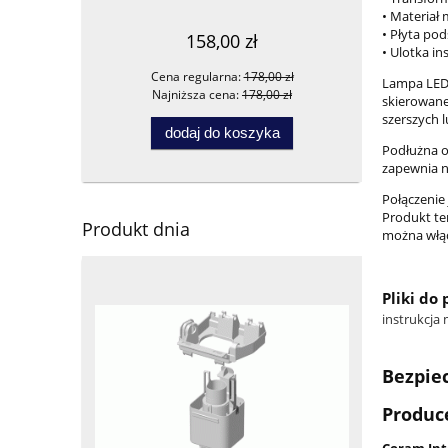
• Materiał
• Płyta po
158,00 zł
• Ulotka i
Cena regularna:
178,00 zł
Ce
Lampa LED 
Najniższa cena:
178,00 zł
Na
skierowane
szerszych 
dodaj do koszyka
Podłużna o
zapewnia ne
Połączenie
Produkt te
Produkt dnia
można włąc
Pliki do
instrukcja
Bezpie
Produc