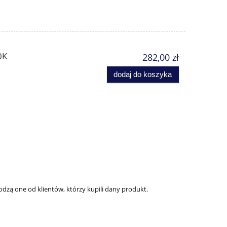
0K
282,00 zł
dodaj do koszyka
dzą one od klientów, którzy kupili dany produkt.