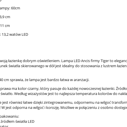
lampy: 60cm
3,9 cm
 11 cm
 13,2 watów LED
swoją łazienkę dobrym oświetleniem. Lampa LED Ancis firmy Tiger to elega
runek światła skierowanego w dół jest idealny do stosowania z lustrem łazie
0 cm sprawia, że lampa jest bardzo łatwa w aranżacji.
prawa ma kolor czarny, który pasuje do każdej nowoczesnej łazienki. Źródło
łe światło. Według wizażystów jest to najlepsza temperatura kolorów do nakł
e jest również łatwe dzięki zintegrowanemu, odpornemu na wilgoć transform
 W jest odporna na wilgoć i korozję. Możliwe w połączeniu z osobno dostę
opakowaniu:
es MP60930GL MODERN
*Wylewka do baterii umywalkow
 źródłem światła LED
T półka szklana złoty
lub kuchennej chrom
mator