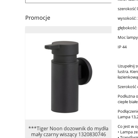
szerokość 
Promocje
wysokość: 
głębokość:
Moc lampy:
IP 44
Uzupełnij 
lustra. Kie
łazienkową
Szerokość 4
Podłużna o
ciepłe bia
Podłączeni
Lampa 13,2
Co jest w 
***Tiger Noon dozownik do mydła
*Omnir
• Lampa ze
mały czarny wiszący 1320830746
PROJEC
• Transfor