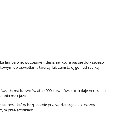
ncka lampa o nowoczesnym designie, która pasuje do każdego
nkowym do oświetlania twarzy lub zainstaluj go nad szafką
 światła ma barwę świata 4000 kelwinów, która daje neutralne
adania makijażu.
atorowi, który bezpiecznie przewodzi prąd elektryczny.
pnym przełącznikiem.
ej
*GEESA FRAME COLLECTION Wieszak
***Omnires Y ba
na papier toaletowy z półką
wysoka Y121