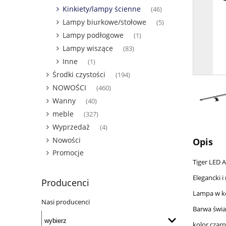
Kinkiety/lampy ścienne
(46)
Lampy biurkowe/stołowe
(5)
Lampy podłogowe
(1)
Lampy wiszące
(83)
Inne
(1)
Środki czystości
(194)
NOWOŚCI
(460)
Wanny
(40)
meble
(327)
Wyprzedaż
(4)
Nowości
Opis
Promocje
Tiger LED 
Elegancki i
Producenci
Lampa w ko
Nasi producenci
Barwa świa
kolor czar