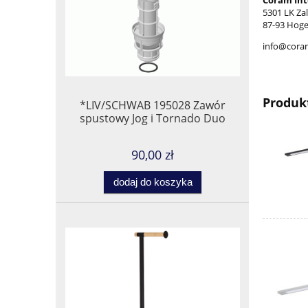
Coram Int
5301 LK Z
87-93 Hoge
info@cora
Produk
*LIV/SCHWAB 195028 Zawór
spustowy Jog i Tornado Duo
90,00 zł
dodaj do koszyka