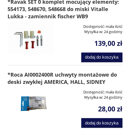
*Ravak SET 0 komplet mocujący elementy:
554173, 548670, 548668 do miski Vitalle
Lukka - zamiennik fischer WB9
Dostępność:
mała ilość
Wysyłka w:
24 godziny
139,00 zł
dodaj do koszyka
*Roca AI0002400R uchwyty montażowe do
deski zwykłej AMERICA, HALL, SIDNEY
Dostępność:
mała ilość
Wysyłka w:
24 godziny
28,00 zł
dodaj do koszyka