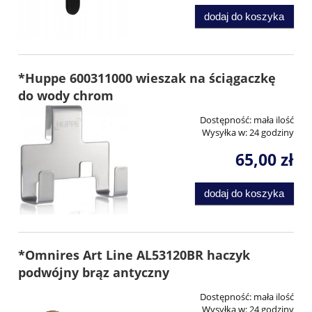
dodaj do koszyka
*Huppe 600311000 wieszak na ściągaczkę
do wody chrom
Dostępność:
mała ilość
Wysyłka w:
24 godziny
65,00 zł
dodaj do koszyka
*Omnires Art Line AL53120BR haczyk
podwójny brąz antyczny
Dostępność:
mała ilość
Wysyłka w:
24 godziny