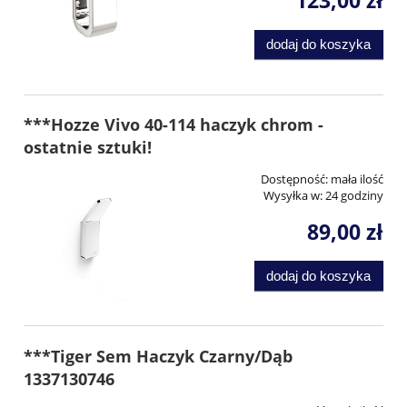
123,00 zł
dodaj do koszyka
***Hozze Vivo 40-114 haczyk chrom -
ostatnie sztuki!
Dostępność:
mała ilość
Wysyłka w:
24 godziny
89,00 zł
dodaj do koszyka
***Tiger Sem Haczyk Czarny/Dąb
1337130746