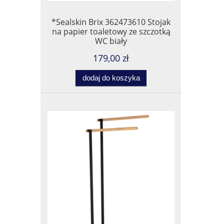
*Sealskin Brix 362473610 Stojak
na papier toaletowy ze szczotką
WC biały
179,00 zł
dodaj do koszyka