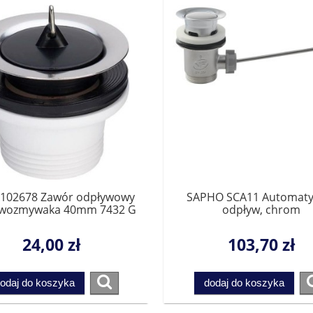
 102678 Zawór odpływowy
SAPHO SCA11 Automaty
ewozmywaka 40mm 7432 G
odpływ, chrom
1 1/2" x DN 70
24,00 zł
103,70 zł
odaj do koszyka
dodaj do koszyka