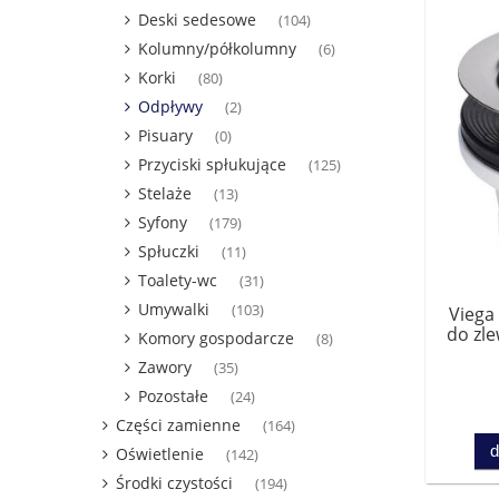
Deski sedesowe
(104)
Kolumny/półkolumny
(6)
Korki
(80)
Odpływy
(2)
Pisuary
(0)
Przyciski spłukujące
(125)
Stelaże
(13)
Syfony
(179)
Spłuczki
(11)
Toalety-wc
(31)
Umywalki
(103)
Viega
do zl
Komory gospodarcze
(8)
Zawory
(35)
Pozostałe
(24)
Części zamienne
(164)
d
Oświetlenie
(142)
Środki czystości
(194)