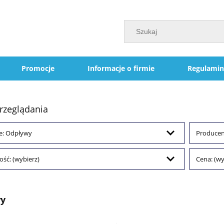
Promocje
Informacje o firmie
Regulamin
rzeglądania
e: Odpływy
Producent
ść: (wybierz)
Cena: (wy
y