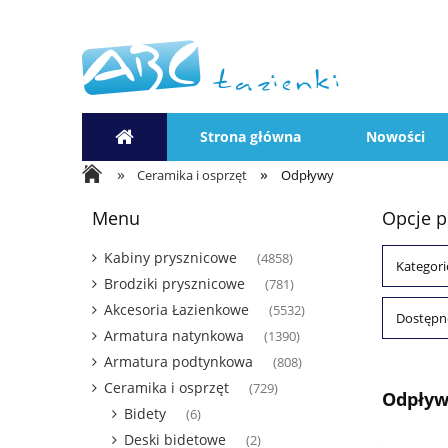
Strona główna
Nowości
»
»
Ceramika i osprzęt
Odpływy
Menu
Opcje p
Kabiny prysznicowe
(4858)
Kategori
Brodziki prysznicowe
(781)
Akcesoria Łazienkowe
(5532)
Dostępno
Armatura natynkowa
(1390)
Armatura podtynkowa
(808)
Ceramika i osprzęt
(729)
Odpływ
Bidety
(6)
Deski bidetowe
(2)