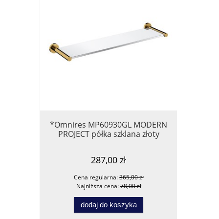
*Omnires MP60930GL MODERN
*Wylewka
PROJECT półka szklana złoty
lub
287,00 zł
Cena regularna:
365,00 zł
Ce
Najniższa cena:
78,00 zł
Na
dodaj do koszyka