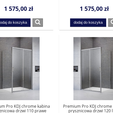
1015100-01-01L do
1015100-01-01R do
pletowania ze ścianką.
kompletowania ze ścia
1 575,00 zł
1 575,00 zł
Przesyłka gratis!
Przesyłka gratis!
odaj do koszyka
dodaj do koszyka
um Pro KDJ chrome kabina
Premium Pro KDJ chrome 
znicowa drzwi 110 prawe
prysznicowa drzwi 120 