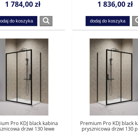
1 784,00 zł
1 836,00 zł
Przesyłka gratis!
Przesyłka gratis!
odaj do koszyka
dodaj do koszyka
ium Pro KDJ black kabina
Premium Pro KDJ black k
sznicowa drzwi 130 lewe
prysznicowa drzwi 130 
1015130-54-01L do
1015130-54-01R do