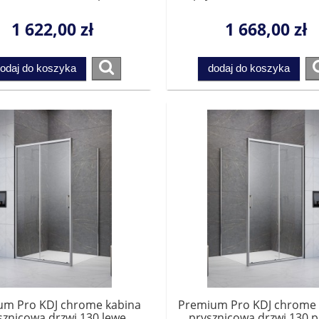
1015110-01-01R do
1015120-01-01L do
pletowania ze ścianką.
kompletowania ze ścia
1 622,00 zł
1 668,00 zł
Przesyłka gratis!
Przesyłka gratis!
odaj do koszyka
dodaj do koszyka
um Pro KDJ chrome kabina
Premium Pro KDJ chrome 
sznicowa drzwi 130 lewe
prysznicowa drzwi 130 