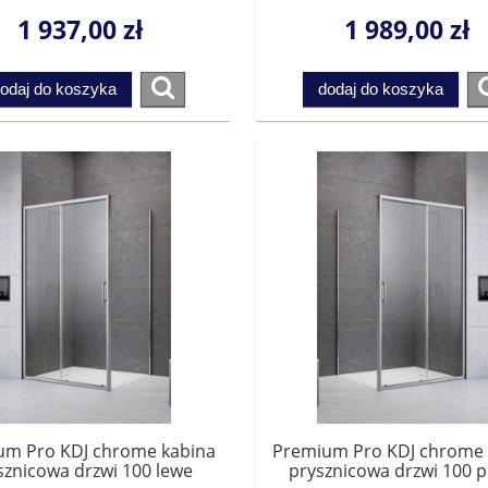
pletowania ze ścianką.
kompletowania ze ścia
1 937,00 zł
1 989,00 zł
Przesyłka gratis!
Przesyłka gratis!
158,00 zł
287,00 zł
odaj do koszyka
dodaj do koszyka
na regularna:
178,00 zł
Cena regularna:
365,00 zł
jniższa cena:
178,00 zł
Najniższa cena:
78,00 zł
dodaj do koszyka
dodaj do koszyka
um Pro KDJ chrome kabina
Premium Pro KDJ chrome 
sznicowa drzwi 100 lewe
prysznicowa drzwi 100 