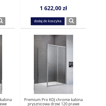
1015110-01-01L do
nką.
kompletowania ze ścianką.
1 622,00 zł
Przesyłka gratis!
dodaj do koszyka
kabina
Premium Pro KDJ chrome kabina
lewe
prysznicowa drzwi 120 prawe