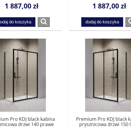
pletowania ze ścianką.
kompletowania ze ścia
1 887,00 zł
1 887,00 zł
Przesyłka gratis!
Przesyłka gratis!
odaj do koszyka
dodaj do koszyka
ium Pro KDJ black kabina
Premium Pro KDJ black k
Noon dozownik do mydła
*Omnires MP60930GL MODER
znicowa drzwi 140 prawe
prysznicowa drzwi 150 
1015140-54-01R do
1015150-54-01L do
rny wiszący 1320830746
PROJECT półka szklana złoty