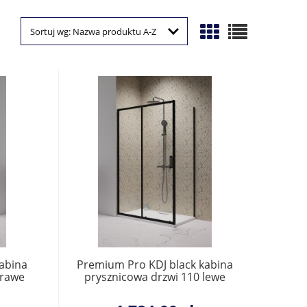
Sortuj wg:
Nazwa produktu A-Z
abina
Premium Pro KDJ black kabina
prawe
prysznicowa drzwi 110 lewe
1015110-54-01L do
nką.
kompletowania ze ścianką.