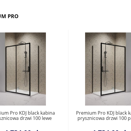
UM PRO
ium Pro KDJ black kabina
Premium Pro KDJ black k
sznicowa drzwi 100 lewe
prysznicowa drzwi 100 
1015100-54-01L do
1015100-54-01R do
pletowania ze ścianką.
kompletowania ze ścia