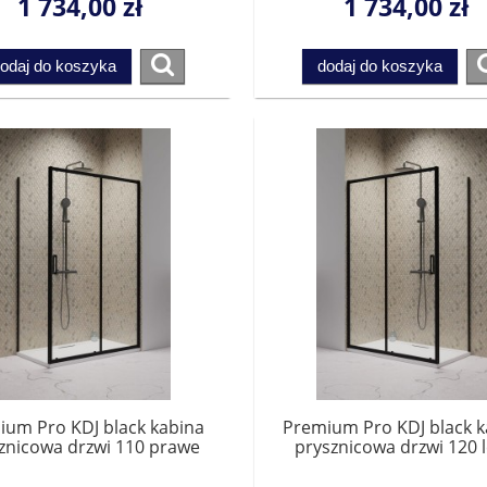
1 734,00 zł
1 734,00 zł
Przesyłka gratis!
Przesyłka gratis!
odaj do koszyka
dodaj do koszyka
ium Pro KDJ black kabina
Premium Pro KDJ black k
znicowa drzwi 110 prawe
prysznicowa drzwi 120 
1015110-54-01R do
1015120-54-01L do
pletowania ze ścianką.
kompletowania ze ścia