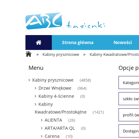
Strona główna
Nowości
»
»
Kabiny prysznicowe
Kabiny Kwadratowe/Prost
Menu
Opcje p
Kabiny prysznicowe
(4858)
Kategor
Drzwi Wnękowe
(964)
Kabiny 4-ścienne
(0)
szkło: (w
Kabiny
Kwadratowe/Prostokątne
(1421)
profil: (
ALIENTA
(26)
ARTA/ARTA QL
(0)
Dostępno
Carena
(10)