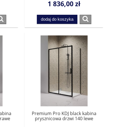
1 836,00 zł
Przesyłka gratis!
dodaj do koszyka
abina
Premium Pro KDJ black kabina
prawe
prysznicowa drzwi 140 lewe
1015140-54-01L do