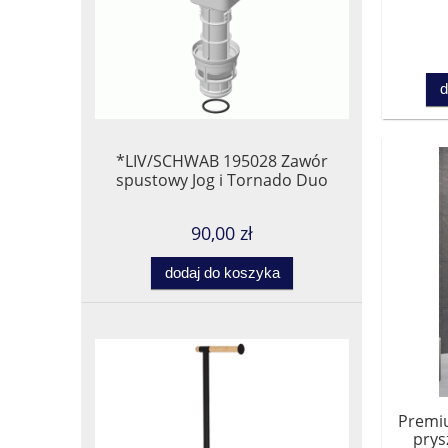
kom
d
*LIV/SCHWAB 195028 Zawór
spustowy Jog i Tornado Duo
90,00 zł
dodaj do koszyka
Premi
prys