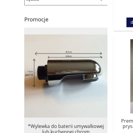
kom
Promocje
d
Prem
*Wylewka do baterii umywalkowej
***Tiger 
prys
lub kuchennej chrom
mały cza