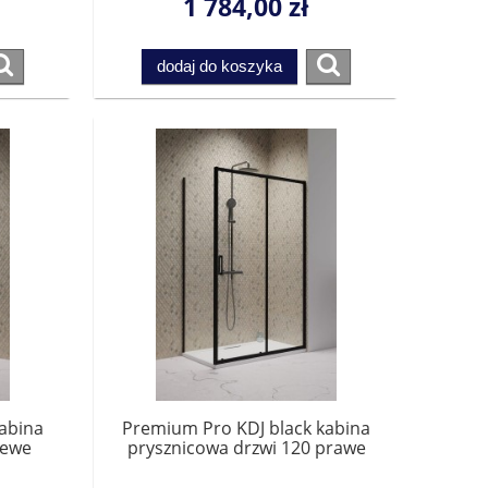
1 784,00 zł
Przesyłka gratis!
dodaj do koszyka
abina
Premium Pro KDJ black kabina
lewe
prysznicowa drzwi 120 prawe
1015120-54-01R do
nką.
kompletowania ze ścianką.