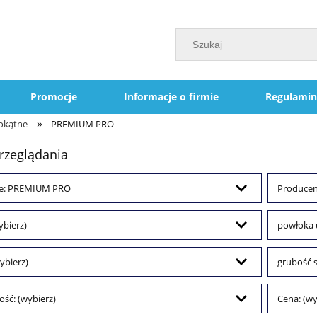
Promocje
Informacje o firmie
Regulamin
»
okątne
PREMIUM PRO
rzeglądania
ie: PREMIUM PRO
Producent
ybierz)
powłoka u
wybierz)
grubość s
ść: (wybierz)
Cena: (wy