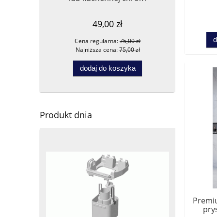
kom
49,00 zł
d
Cena regularna:
75,00 zł
Ce
Najniższa cena:
75,00 zł
Na
dodaj do koszyka
Produkt dnia
Premi
pry