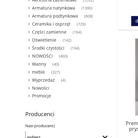
(5532)
Armatura natynkowa
(1390)
Armatura podtynkowa
(808)
d
Ceramika i osprzęt
(729)
Części zamienne
(164)
Oświetlenie
(142)
Środki czystości
(194)
NOWOŚCI
(460)
Wanny
(40)
meble
(327)
Wyprzedaż
(4)
Nowości
Promocje
Producenci
Prem
Nasi producenci
pry