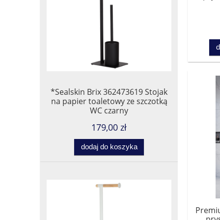
kom
d
*Sealskin Brix 362473619 Stojak
na papier toaletowy ze szczotką
WC czarny
179,00 zł
dodaj do koszyka
Premi
pry