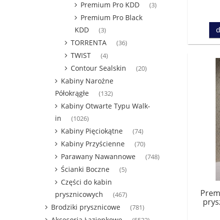
Premium Pro KDD
(3)
Premium Pro Black
KDD
d
(3)
TORRENTA
(36)
TWIST
(4)
Contour Sealskin
(20)
Kabiny Narożne
Półokrągłe
(132)
Kabiny Otwarte Typu Walk-
in
(1026)
Kabiny Pięciokątne
(74)
Kabiny Przyścienne
(70)
Parawany Nawannowe
(748)
Ścianki Boczne
(5)
Części do kabin
Prem
prysznicowych
(467)
prys
Brodziki prysznicowe
(781)
kom
Akcesoria Łazienkowe