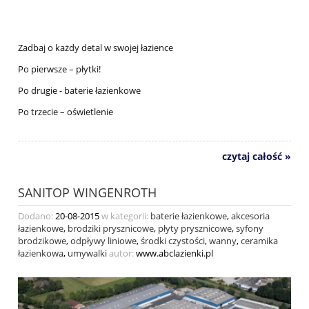
Zadbaj o każdy detal w swojej łazience
Po pierwsze – płytki!
Po drugie - baterie łazienkowe
Po trzecie – oświetlenie
czytaj całość »
SANITOP WINGENROTH
Dodano:
20-08-2015
w kategorii:
baterie łazienkowe
,
akcesoria
łazienkowe
,
brodziki prysznicowe
,
płyty prysznicowe
,
syfony
brodzikowe
,
odpływy liniowe
,
środki czystości
,
wanny
,
ceramika
łazienkowa
,
umywalki
autor:
www.abclazienki.pl