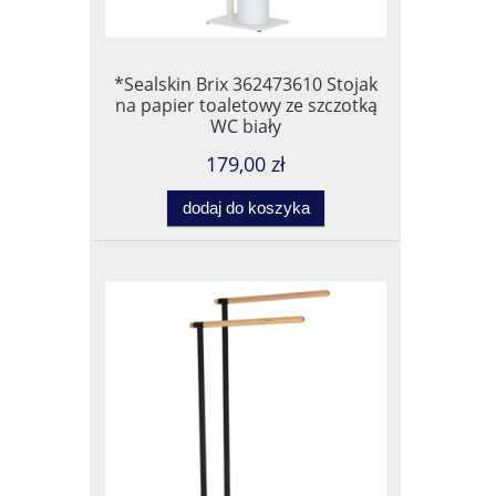
*Sealskin Brix 362473610 Stojak
na papier toaletowy ze szczotką
WC biały
179,00 zł
dodaj do koszyka