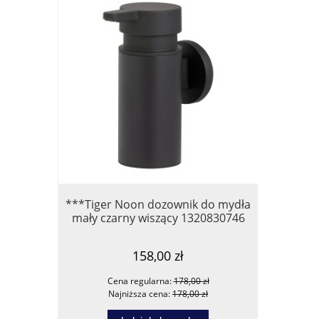
***Tiger Noon dozownik do mydła
*Omnir
mały czarny wiszący 1320830746
PROJEC
158,00 zł
Cena regularna:
178,00 zł
Ce
Najniższa cena:
178,00 zł
Na