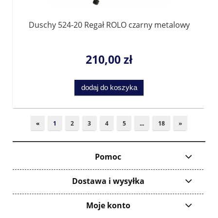
Duschy 524-20 Regał ROLO czarny metalowy
210,00 zł
dodaj do koszyka
«
1
2
3
4
5
...
18
»
Pomoc
Dostawa i wysyłka
Moje konto