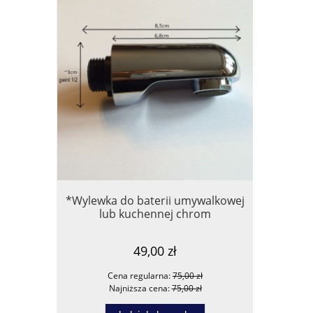
*Wylewka do baterii umywalkowej
***Tiger 
lub kuchennej chrom
mały cza
49,00 zł
Cena regularna:
75,00 zł
Ce
Najniższa cena:
75,00 zł
Na