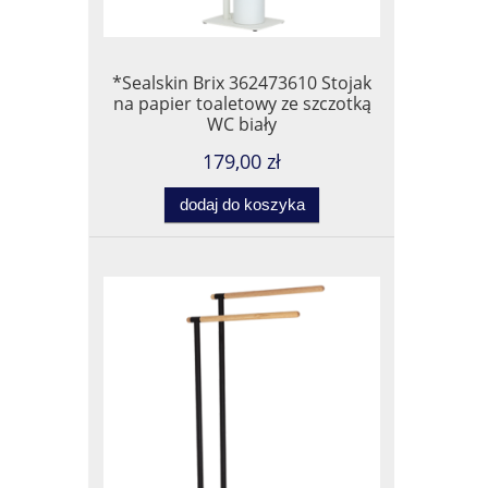
*Sealskin Brix 362473610 Stojak
na papier toaletowy ze szczotką
WC biały
179,00 zł
dodaj do koszyka