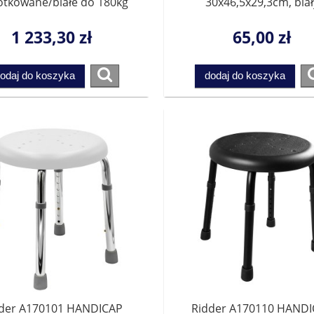
otkowane/białe do 180kg
30x46,5x29,3cm, biał
347125011
1 233,30 zł
65,00 zł
odaj do koszyka
dodaj do koszyka
der A170101 HANDICAP
Ridder A170110 HAND