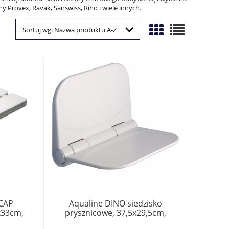
y Provex, Ravak, Sanswiss, Riho i wiele innych.
Sortuj wg:
Nazwa produktu A-Z
CAP
Aqualine DINO siedzisko
x33cm,
prysznicowe, 37,5x29,5cm,
0kg
składane, biały