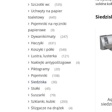
solidne koł
Szczotki wc
(535)
Uchwyty na papier
Siedzis
toaletowy
(645)
Pojemniki na ręczniki
papierowe
(9)
Dywaniki/maty
(247)
Haczyki
(631)
Koszyki i półki
(549)
Lustra, lusterka
(121)
Naklejki antypoślizgowe
(4)
Piktogramy
(20)
Pojemniki
(108)
Siedziska
(30)
Stołki
(45)
Suszarki
(79)
Aq
Szklanki, kubki
(293)
siedz
Ślizgacze na drążek
32x32
(4)