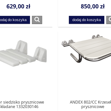
629,00 zł
850,00 zł
odaj do koszyka
dodaj do koszyka
er siedzisko prysznicowe
ANDEX 802/CC Krzese
składane 1332030146
prysznicowe