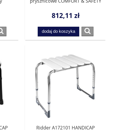
y
prysznicowe COMFORT & SAFETY
COLLECTION
812,11 zł
dodaj do koszyka
ICAP
Ridder A172101 HANDICAP