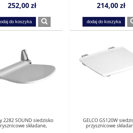
252,00 zł
214,00 zł
odaj do koszyka
dodaj do koszyka
y 2282 SOUND siedzisko
GELCO GS120W siedzi
rysznicowe składane,
przysznicowe składa
8x35,5cm, biały 120kg
32,5x32,5cm, biały