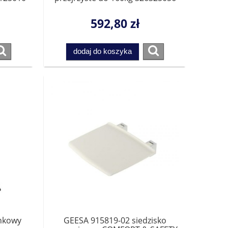
592,80 zł
dodaj do koszyka
enkowy
GEESA 915819-02 siedzisko