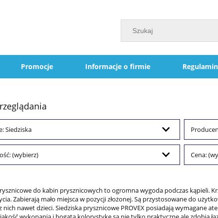
Promocje
Informacje o firmie
Regulamin
rzeglądania
e: Siedziska
Producent
ść: (wybierz)
Cena: (wy
prysznicowe do kabin prysznicowych to ogromna wygoda podczas kąpieli. Krz
cia. Zabierają mało miejsca w pozycji złożonej. Są przystosowane do użytko
 z nich nawet dzieci. Siedziska prysznicowe PROVEX posiadają wymagane a
jakość wykonania i bogatą kolorystykę są nie tylko praktyczne ale zdobią ł