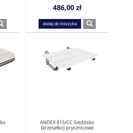
486,00 zł
dodaj do koszyka
łko
ANDEX 815/CC Siedzisko
(krzesełko) prysznicowe