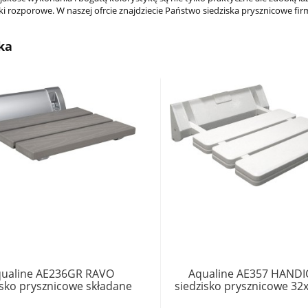
ki rozporowe. W naszej ofrcie znajdziecie Państwo siedziska prysznicowe firm
ka
ualine AE236GR RAVO
Aqualine AE357 HANDI
isko prysznicowe składane
siedzisko prysznicowe 32
,5cm, WPC, szare do 160kg
składane, biały, do 13