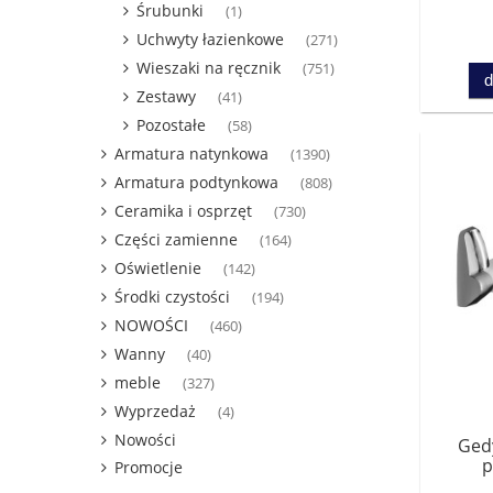
Śrubunki
(1)
Uchwyty łazienkowe
(271)
Wieszaki na ręcznik
(751)
d
Zestawy
(41)
Pozostałe
(58)
Armatura natynkowa
(1390)
Armatura podtynkowa
(808)
Ceramika i osprzęt
(730)
Części zamienne
(164)
Oświetlenie
(142)
Środki czystości
(194)
NOWOŚCI
(460)
Wanny
(40)
meble
(327)
Wyprzedaż
(4)
Nowości
Ged
p
Promocje
3