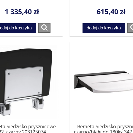
1 335,40 zł
615,40 zł
odaj do koszyka
dodaj do koszyka
ta Siedzisko prysznicowe
Bemeta Siedzisko pryszn
#2, czarny 203125074
czarno/białe do 180kg 34