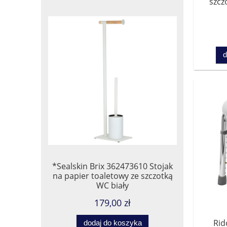
szcz
d
*Sealskin Brix 362473610 Stojak
na papier toaletowy ze szczotką
WC biały
179,00 zł
Rid
dodaj do koszyka