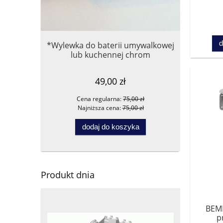
d
*Wylewka do baterii umywalkowej
***Tiger 
lub kuchennej chrom
mały cza
49,00 zł
Cena regularna:
75,00 zł
Ce
Najniższa cena:
75,00 zł
Na
dodaj do koszyka
Produkt dnia
BEME
p