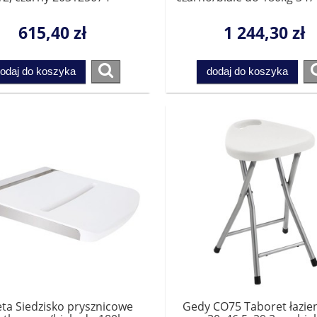
615,40 zł
1 244,30 zł
odaj do koszyka
dodaj do koszyka
ta Siedzisko prysznicowe
Gedy CO75 Taboret łazi