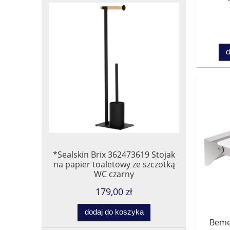
d
*Sealskin Brix 362473619 Stojak
na papier toaletowy ze szczotką
WC czarny
179,00 zł
dodaj do koszyka
Beme