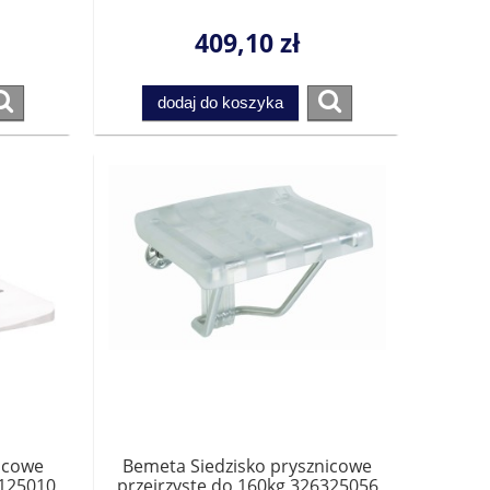
409,10 zł
dodaj do koszyka
icowe
Bemeta Siedzisko prysznicowe
7125010
przejrzyste do 160kg 326325056