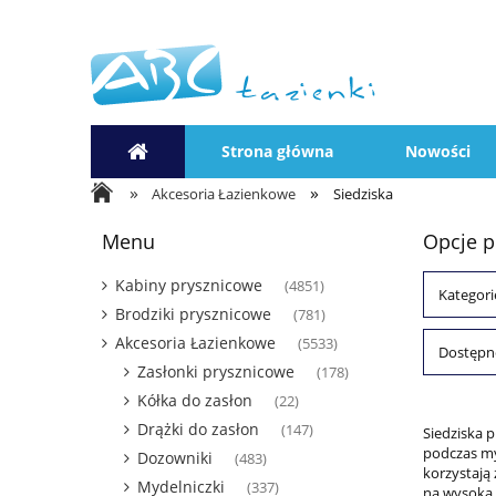
Strona główna
Nowości
»
»
Akcesoria Łazienkowe
Siedziska
Menu
Opcje p
Kabiny prysznicowe
(4851)
Kategori
Brodziki prysznicowe
(781)
Akcesoria Łazienkowe
(5533)
Dostępno
Zasłonki prysznicowe
(178)
Kółka do zasłon
(22)
Drążki do zasłon
(147)
Siedziska 
podczas my
Dozowniki
(483)
korzystają
Mydelniczki
(337)
na wysoką 