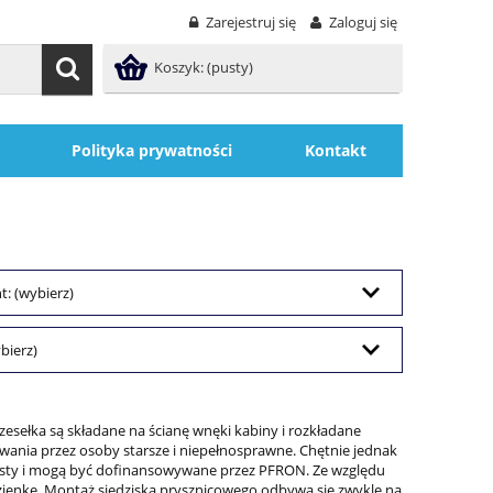
Zarejestruj się
Zaloguj się
Koszyk:
(pusty)
Polityka prywatności
Kontakt
: (wybierz)
bierz)
esełka są składane na ścianę wnęki kabiny i rozkładane
wania przez osoby starsze i niepełnosprawne. Chętnie jednak
testy i mogą być dofinansowywane przez PFRON. Ze względu
azienkę. Montaż siedziska prysznicowego odbywa się zwykle na