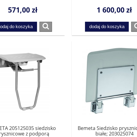
571,00 zł
1 600,00 zł
odaj do koszyka
dodaj do koszyka
Noon dozownik do mydła
*Omnires MP60930GL MODER
rny wiszący 1320830746
PROJECT półka szklana złoty
158,00 zł
287,00 zł
na regularna:
178,00 zł
Cena regularna:
365,00 zł
jniższa cena:
178,00 zł
Najniższa cena:
78,00 zł
dodaj do koszyka
dodaj do koszyka
TA 205125035 siedzisko
Bemeta Siedzisko pryszni
rysznicowe z podporą
białe; 203025074