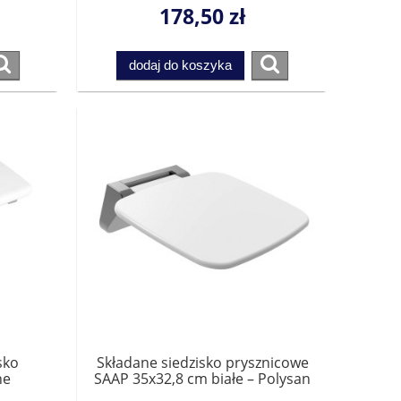
178,50 zł
dodaj do koszyka
sko
Składane siedzisko prysznicowe
ne
SAAP 35x32,8 cm białe – Polysan
CW1110W, do 160 kg